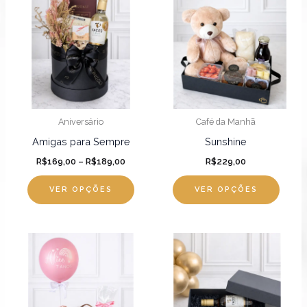
produto
preço:
R$169,00
tem
através
R$189,00
várias
variantes.
As
opções
podem
Aniversário
Café da Manhã
ser
Amigas para Sempre
Sunshine
escolhidas
R$
169,00
–
R$
189,00
R$
229,00
na
página
VER OPÇÕES
VER OPÇÕES
do
produto
Faixa
Este
Este
de
produto
produ
preço:
R$119,0
tem
tem
através
várias
R$129,0
várias