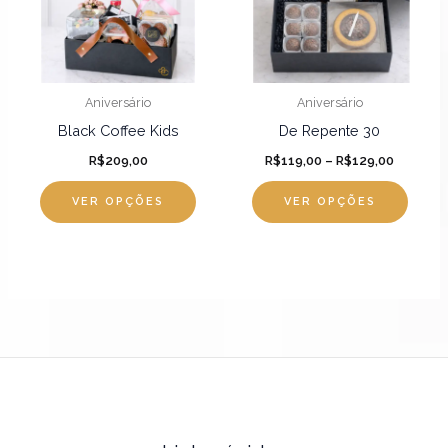
variantes.
varian
As
As
opções
opçõ
podem
pode
Aniversário
Aniversário
ser
ser
Black Coffee Kids
De Repente 30
escolhidas
escol
R$
209,00
R$
119,00
–
R$
129,00
na
na
página
págin
VER OPÇÕES
VER OPÇÕES
do
do
produto
produ