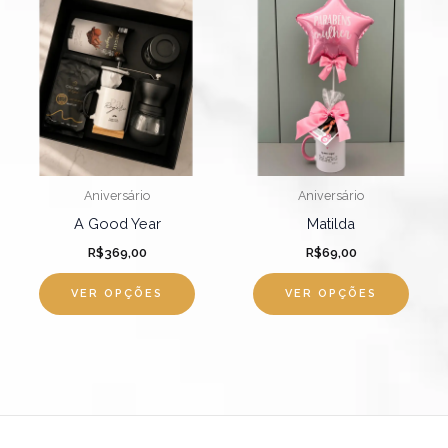
produto
tem
várias
variantes.
As
opções
podem
Aniversário
Aniversário
ser
A Good Year
Matilda
escolhidas
R$
369,00
R$
69,00
na
página
VER OPÇÕES
VER OPÇÕES
do
produto