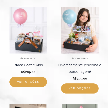
Este
Este
produto
produ
tem
tem
várias
várias
variantes.
varian
As
As
opções
opçõ
podem
pode
Aniversário
Aniversário
ser
ser
Black Coffee Kids
Divertidamente (escolha o
escolhidas
escol
personagem)
R$
209,00
na
na
R$
299,00
página
págin
VER OPÇÕES
do
do
VER OPÇÕES
produto
produ
Este