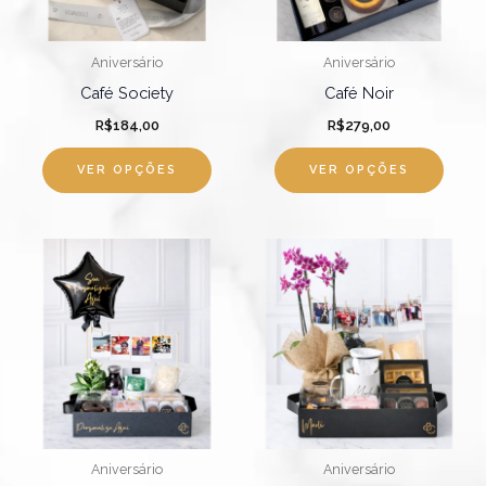
opções
podem
Aniversário
Aniversário
ser
Café Society
Café Noir
escolhidas
R$
184,00
R$
279,00
na
página
VER OPÇÕES
VER OPÇÕES
do
produto
Este
Este
produto
produ
tem
tem
várias
várias
variantes.
varian
As
As
opções
opçõ
podem
pode
Aniversário
Aniversário