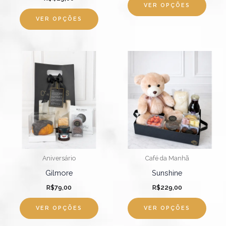
págin
VER OPÇÕES
do
VER OPÇÕES
produ
Aniversário
Café da Manhã
Gilmore
Sunshine
R$
79,00
R$
229,00
VER OPÇÕES
VER OPÇÕES