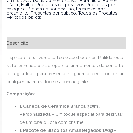
Café e Chás
,
Datas Comemorativas
,
Formatura
,
Homem
,
Infantil
,
Mulher
,
Presentes corporativos
,
Presentes por
categoria
,
Presentes por ocasião
,
Presentes por
orçamento
,
Presentes por público
,
Todos os Produtos
,
Ver todos os kits
Descrição
Inspirado no universo lúdico e acolhedor de Matilda, este
kit foi pensado para proporcionar momentos de conforto
e alegria. Ideal para presentear alguém especial ou tornar
qualquer dia mais doce e aconchegante.
Composição:
1 Caneca de Cerâmica Branca 325ml
Personalizada
– Um toque especial para desfrutar
de um café ou chá com charme.
1 Pacote de Biscoitos Amanteigados 150g
–