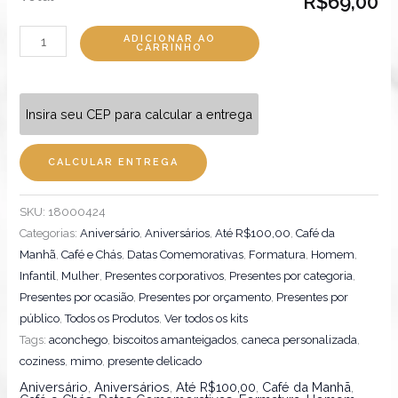
R$69,00
ADICIONAR AO
CARRINHO
Insira seu CEP para calcular a entrega
CALCULAR ENTREGA
SKU:
18000424
Categorias:
Aniversário
,
Aniversários
,
Até R$100,00
,
Café da
Manhã
,
Café e Chás
,
Datas Comemorativas
,
Formatura
,
Homem
,
Infantil
,
Mulher
,
Presentes corporativos
,
Presentes por categoria
,
Presentes por ocasião
,
Presentes por orçamento
,
Presentes por
público
,
Todos os Produtos
,
Ver todos os kits
Tags:
aconchego
,
biscoitos amanteigados
,
caneca personalizada
,
coziness
,
mimo
,
presente delicado
Aniversário
,
Aniversários
,
Até R$100,00
,
Café da Manhã
,