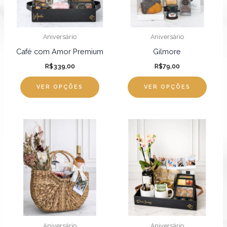
As
opções
podem
Aniversário
Aniversário
ser
Café com Amor Premium
Gilmore
escolhidas
R$
339,00
R$
79,00
na
página
VER OPÇÕES
VER OPÇÕES
do
produto
Faixa
Este
de
produto
preço:
R$339,00
tem
através
R$434,00
várias
variantes.
As
opções
podem
Aniversário
Aniversário