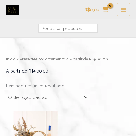
Ir
Pesquisa
R$
0,00
para
o
conteúdo
Início
/
Presentes por orçamento
/ A partir de R$500,00
A partir de R$500,00
Exibindo um único resultado
Faixa
Este
de
produto
preço:
R$524,00
tem
através