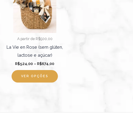
R$674,00
várias
variantes.
As
opções
podem
A partir de R$500,00
ser
La Vie en Rose (sem glúten,
escolhidas
lactose e açúcar)
na
R$
524,00
–
R$
674,00
página
do
VER OPÇÕES
produto