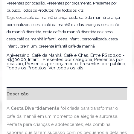
Presentes por ocasião
,
Presentes por orçamento
,
Presentes por
público
,
Todos os Produtos
,
Ver todos os kits
Tags:
cesta café da manhã criança
,
cesta café da manhã criança
personalizada
,
cesta café da manhã dia das crianças
,
cesta café
da manhã divertida
,
cesta café da manhã divertida coziness
,
cesta café da manhã infantil
,
cesta infantil personalizada
,
cesta
infantil premium
,
presente infantil café da manhã
Aniversário
,
Café da Manhã
,
Café e Chás
,
Entre R$200,00 -
R$300,00
,
Infantil
,
Presentes por categoria
,
Presentes por
ocasião
,
Presentes por orçamento
,
Presentes por público
,
Todos os Produtos
,
Ver todos os kits
Descrição
A
Cesta Divertidamente
foi criada para transformar o
café da manhã em um momento de alegria e surpresa.
Perfeita para crianças e adolescentes, ela combina
sabores que fazem sucesso com os pequenos e detalhes