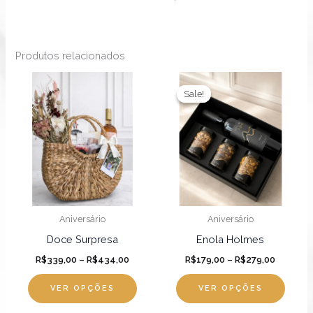
Produtos relacionados
Faixa
Faixa
Este
Este
de
de
Sale!
Sale!
produto
produ
preço:
preço:
R$339,00
R$179,0
tem
tem
através
através
R$434,00
várias
R$279,0
várias
variantes.
varian
As
As
opções
opçõ
podem
pode
Aniversário
Aniversário
ser
ser
Doce Surpresa
Enola Holmes
escolhidas
escol
R$
339,00
–
R$
434,00
R$
179,00
–
R$
279,00
na
na
página
págin
VER OPÇÕES
VER OPÇÕES
do
do