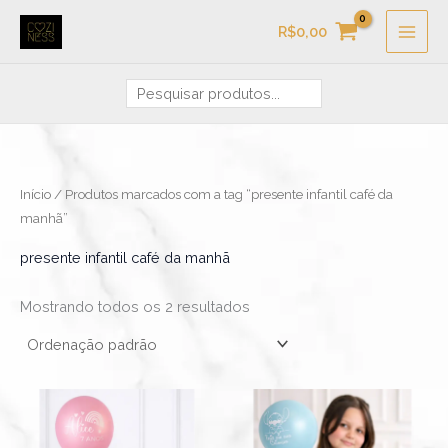
Ir
Pesquisa
R$
0,00
para
o
conteúdo
Início
/ Produtos marcados com a tag “presente infantil café da
manhã”
presente infantil café da manhã
Mostrando todos os 2 resultados
Este
Este
produto
produ