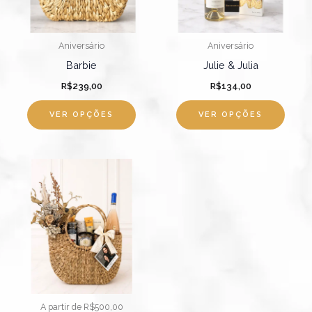
As
opçõ
pode
Aniversário
Aniversário
ser
Barbie
Julie & Julia
escol
R$
239,00
R$
134,00
na
págin
VER OPÇÕES
VER OPÇÕES
do
produ
Faixa
Este
de
produto
preço:
R$524,00
tem
através
R$674,00
várias
variantes.
As
opções
podem
A partir de R$500,00