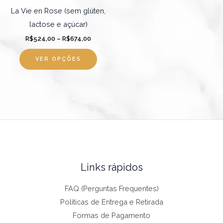
ser
La Vie en Rose (sem glúten,
escolhidas
lactose e açúcar)
na
R$
524,00
–
R$
674,00
página
do
VER OPÇÕES
produto
Links rápidos
FAQ (Perguntas Frequentes)
Políticas de Entrega e Retirada
Formas de Pagamento