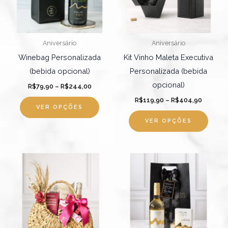
As
As
opções
opçõ
podem
pode
Aniversário
Aniversário
ser
ser
Winebag Personalizada
Kit Vinho Maleta Executiva
escolhidas
escol
(bebida opcional)
Personalizada (bebida
na
na
opcional)
R$
79,90
–
R$
244,00
página
págin
R$
119,90
–
R$
404,90
do
do
VER OPÇÕES
produto
produ
VER OPÇÕES
Este
produ
tem
várias
varian