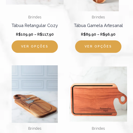
opções
opçõ
podem
pode
Brindes
Brindes
ser
ser
Tábua Retangular Cozy
Tábua Gamela Artesanal
escolhidas
escol
R$
109,90
–
R$
117,90
R$
89,90
–
R$
96,90
na
na
página
págin
VER OPÇÕES
VER OPÇÕES
do
do
produto
produ
Faixa
Faixa
Este
Este
de
de
produto
produ
preço:
preço:
R$154,90
R$299,9
tem
tem
através
através
R$162,90
várias
R$309,9
várias
variantes.
varian
As
As
opções
opçõ
podem
pode
Brindes
Brindes