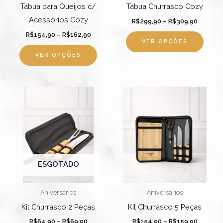
ser
ser
Tábua para Queijos c/
Tábua Churrasco Cozy
escolhidas
escol
Acessórios Cozy
R$
299,90
–
R$
309,90
na
na
R$
154,90
–
R$
162,90
página
págin
VER OPÇÕES
do
do
VER OPÇÕES
produto
produ
Faixa
Faixa
Este
Este
de
de
produto
produ
preço:
preço:
R$64,90
R$154,9
tem
tem
através
através
R$69,90
várias
R$159,9
várias
variantes.
varian
As
As
ESGOTADO
opções
opçõ
podem
pode
Aniversários
Aniversários
ser
ser
Kit Churrasco 2 Peças
Kit Churrasco 5 Peças
escolhidas
escol
R$
64,90
–
R$
69,90
R$
154,90
–
R$
159,90