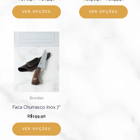
na
na
página
págin
VER OPÇÕES
VER OPÇÕES
do
do
produto
produ
Brindes
Faca Churrasco Inox 7”
R$
199,90
VER OPÇÕES