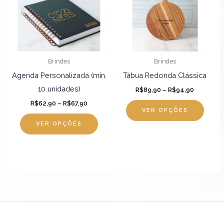
R$67,90
várias
R$94,90
várias
variantes.
varian
As
As
opções
opçõ
podem
pode
Brindes
Brindes
ser
ser
Agenda Personalizada (mín.
Tábua Redonda Clássica
escolhidas
escol
10 unidades)
R$
89,90
–
R$
94,90
na
na
R$
62,90
–
R$
67,90
página
págin
VER OPÇÕES
do
do
VER OPÇÕES
produto
produ