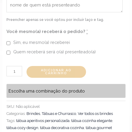
Preencher apenas se você optou por incluir laço e tag.
Você mesmo(a) receberá o pedido?
*
Sim, eu mesmo(a) receberei
Quem receberá será o(a) presenteado(a)
ADICIONAR AO
CARRINHO
Escolha uma combinação do produto
SKU:
Não aplicável
Categorias:
Brindes
,
Tábuas e Churrasco
,
Ver todos os brindes
Tags:
tábua aperitivos personalizada
,
tábua cozinha elegante
,
tábua cozy design
,
tábua decorativa cozinha
,
tábua gourmet