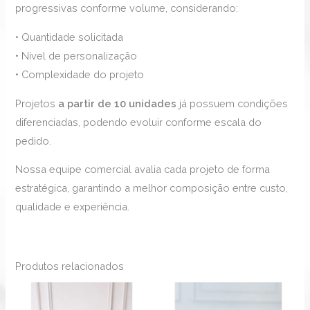
progressivas conforme volume, considerando:
• Quantidade solicitada
• Nível de personalização
• Complexidade do projeto
Projetos
a partir de 10 unidades
já possuem condições
diferenciadas, podendo evoluir conforme escala do
pedido.
Nossa equipe comercial avalia cada projeto de forma
estratégica, garantindo a melhor composição entre custo,
qualidade e experiência.
Produtos relacionados
Faixa
Faixa
Este
Este
de
de
produto
produ