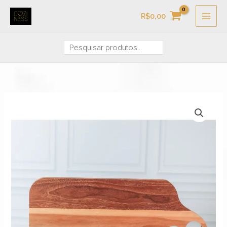
Ir
Pesquisa
R$
0,00
para
o
conteúdo
Tábua
Faixa
Retangular
de
Cozy
quantidade
preço:
R$109,90
através
R$117,90