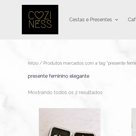
Ir
para
Cestas e Presentes
Caf
o
conteúdo
Início
/ Produtos marcados com a tag “presente femin
presente feminino elegante
Mostrando todos os 2 resultados
Faixa
Este
de
produto
preço:
R$24,90
tem
através