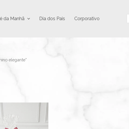
P
é da Manhã
Dia dos Pais
Corporativo
ino elegante”
Faixa
Este
de
produto
preço:
R$44,90
tem
através