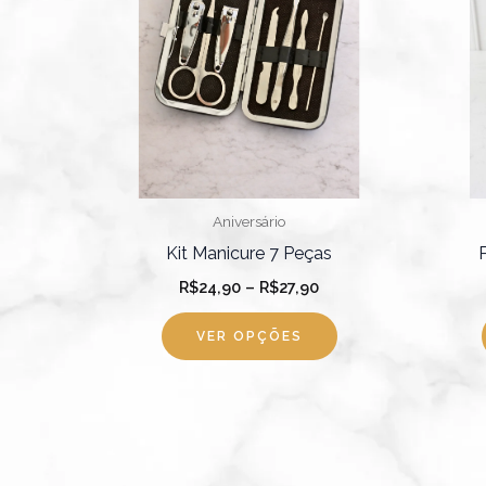
R$27,90
várias
variantes.
As
opções
podem
ser
escolhidas
Aniversário
na
Kit Manicure 7 Peças
página
R$
24,90
–
R$
27,90
do
produto
VER OPÇÕES