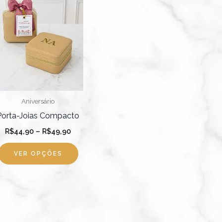
R$49,90
várias
variantes.
As
opções
podem
ser
escolhidas
Aniversário
na
Porta-Joias Compacto
página
R$
44,90
–
R$
49,90
do
produto
VER OPÇÕES