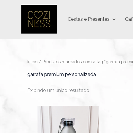
Ir
para
Cestas e Presentes
Caf
o
conteúdo
Início
/ Produtos marcados com a tag “garrafa premi
garrafa premium personalizada
Exibindo um único resultado
Faixa
Este
de
produto
preço:
R$44,90
tem
através