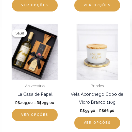
página
págin
VER OPÇÕES
VER OPÇÕES
do
do
produto
produ
Faixa
Faixa
Este
Este
de
de
Sale!
Sale!
produto
produ
preço:
preço:
R$209,00
R$59,90
tem
tem
através
através
R$299,00
várias
R$66,90
várias
variantes.
varian
As
As
opções
opçõ
podem
pode
Aniversário
Brindes
ser
ser
La Casa de Papel
Vela Aconchego Copo de
escolhidas
escol
Vidro Branco 110g
R$
209,00
–
R$
299,00
na
na
R$
59,90
–
R$
66,90
página
págin
VER OPÇÕES
do
do
VER OPÇÕES
produto
produ