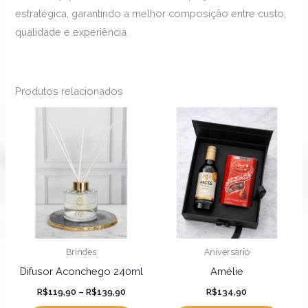
estratégica, garantindo a melhor composição entre custo,
qualidade e experiência.
Produtos relacionados
Faixa
Este
Este
de
produto
produ
preço:
R$119,90
tem
tem
através
R$139,90
várias
várias
variantes.
varian
As
As
opções
opçõ
podem
pode
Brindes
Aniversário
ser
ser
Difusor Aconchego 240ml
Amélie
escolhidas
escol
R$
119,90
–
R$
139,90
R$
134,90
na
na