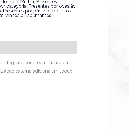
,
Homem
,
Mulher
,
Presentes
por categoria
,
Presentes por ocasião
,
o
,
Presentes por público
,
Todos os
ts
,
Vinhos e Espumantes
caixa elegante com fechamento em
lização externa adiciona um toque