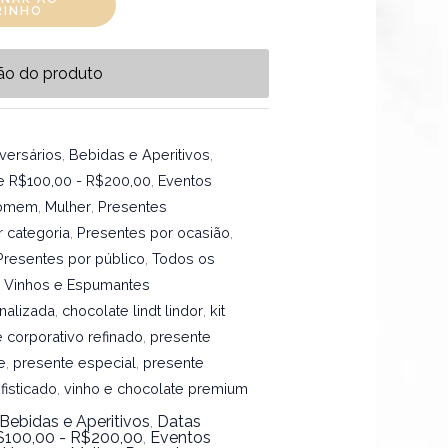
RINHO
ão do produto
versários
,
Bebidas e Aperitivos
,
re R$100,00 - R$200,00
,
Eventos
omem
,
Mulher
,
Presentes
 categoria
,
Presentes por ocasião
,
Presentes por público
,
Todos os
,
Vinhos e Espumantes
nalizada
,
chocolate lindt lindor
,
kit
 corporativo refinado
,
presente
e
,
presente especial
,
presente
fisticado
,
vinho e chocolate premium
Bebidas e Aperitivos
,
Datas
$100,00 - R$200,00
,
Eventos