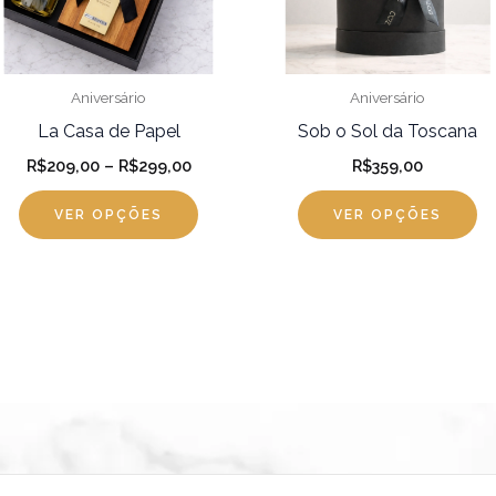
opções
o
podem
p
ser
se
Aniversário
Aniversário
s
escolhidas
es
La Casa de Papel
Sob o Sol da Toscana
na
na
R$
209,00
–
R$
299,00
R$
359,00
página
pá
VER OPÇÕES
VER OPÇÕES
do
d
produto
pr