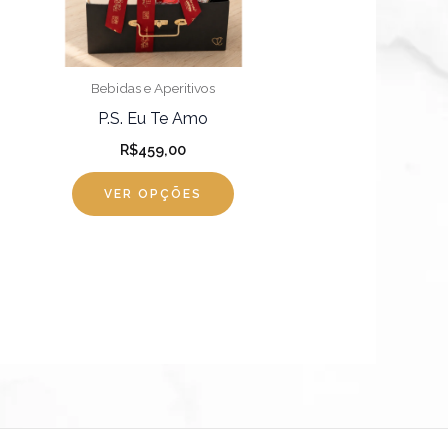
pções
odem
r
Bebidas e Aperitivos
colhidas
P.S. Eu Te Amo
R$
459,00
gina
VER OPÇÕES
o
oduto