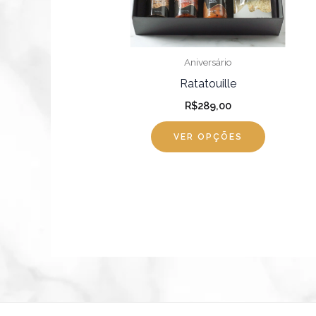
opções
podem
ser
Aniversário
escolhida
Ratatouille
na
R$
289,00
página
VER OPÇÕES
do
produto