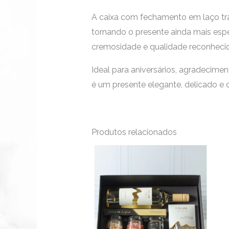
A caixa com fechamento em laço traz
tornando o presente ainda mais esp
cremosidade e qualidade reconheci
Ideal para aniversários, agradecime
é um presente elegante, delicado e c
Produtos relacionados
Este
produto
tem
várias
variantes.
As