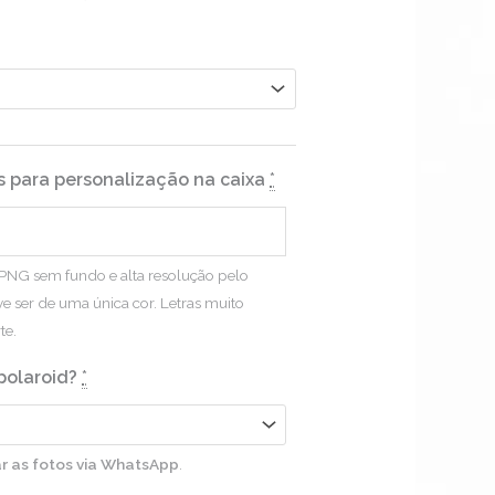
is para personalização na caixa
*
m PNG sem fundo e alta resolução pelo
 ser de uma única cor. Letras muito
te.
polaroid?
*
ar as fotos via WhatsApp
.