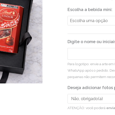
Escolha a bebida mini:
Digite o nome ou inicia
Para logotipo: envie a arte e
WhatsApp após o pedido. Deve
pequenas não permitem recor
Deseja adicionar fotos 
ATENÇÃO: você poderá
envi