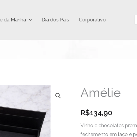
P
é da Manhã
Dia dos Pais
Corporativo
Amélie
Amélie
quantidade
R$
134,90
Vinho e chocolates pre
fechamento em laço e pe