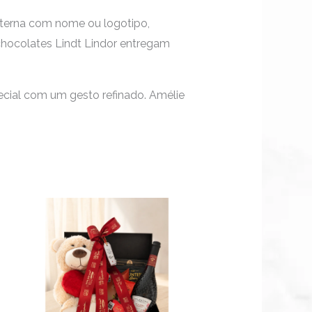
externa com nome ou logotipo,
chocolates Lindt Lindor entregam
ecial com um gesto refinado. Amélie
te
oduto
em
rias
riantes.
s