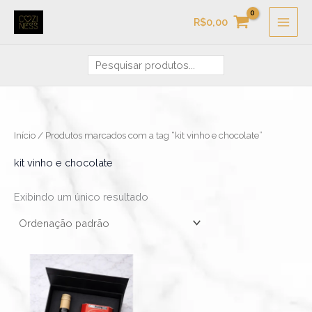
Ir
Pesquisa
R$
0,00
para
o
conteúdo
Início
/ Produtos marcados com a tag “kit vinho e chocolate”
kit vinho e chocolate
Exibindo um único resultado
Este
produto
tem