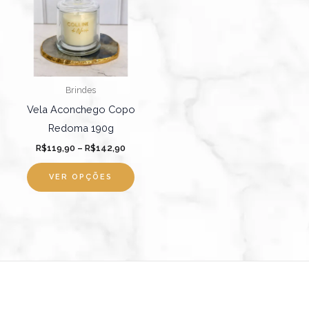
R$142,90
várias
variantes.
As
opções
podem
Brindes
ser
Vela Aconchego Copo
escolhidas
Redoma 190g
na
R$
119,90
–
R$
142,90
página
do
VER OPÇÕES
produto