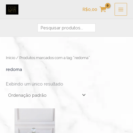
Ir
Pesquisa
R$
0,00
para
o
conteúdo
Início
/ Produtos marcados com a tag “redoma”
redoma
Exibindo um único resultado
Faixa
Este
de
produto
preço:
R$119,90
tem
através