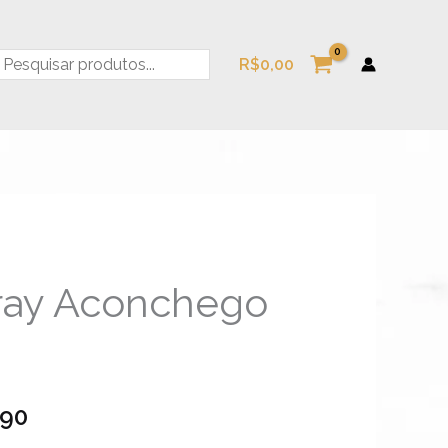
esquisa
R$
0,00
ay Aconchego
Faixa
de
preço:
,90
R$49,90