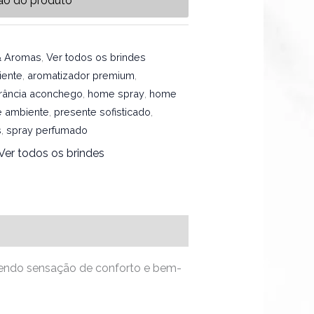
ão do produto
& Aromas
,
Ver todos os brindes
iente
,
aromatizador premium
,
grância aconchego
,
home spray
,
home
e ambiente
,
presente sofisticado
,
s
,
spray perfumado
Ver todos os brindes
azendo sensação de conforto e bem-