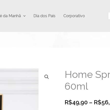
P
é da Manhã
Dia dos Pais
Corporativo
Home Spr
Home
Spray
60ml
Aconchego
60ml
quantidade
R$
49,90
–
R$
56