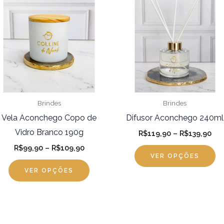
R$99,90
R$1
tem
t
através
atr
R$109,90
R$1
várias
vá
variantes.
va
As
A
opções
o
podem
p
ser
se
Brindes
Brindes
s
escolhidas
es
Vela Aconchego Copo de
Difusor Aconchego 240ml
na
na
Vidro Branco 190g
R$
119,90
–
R$
139,90
página
pá
R$
99,90
–
R$
109,90
VER OPÇÕES
do
d
VER OPÇÕES
produto
pr