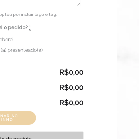
tou por incluir laço e tag.
á o pedido?
*
eberei
(a) presenteado(a)
R$0,00
R$0,00
R$0,00
ONAR AO
RINHO