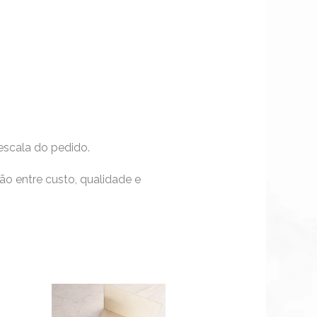
escala do pedido.
ão entre custo, qualidade e
xa
te
Este
oduto
produto
ço: