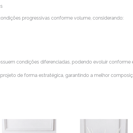
os
ondições progressivas conforme volume, considerando:
 possuem condições diferenciadas, podendo evoluir conforme 
projeto de forma estratégica, garantindo a melhor composiç
Faixa
Fai
Este
Es
de
de
produto
pr
preço:
pre