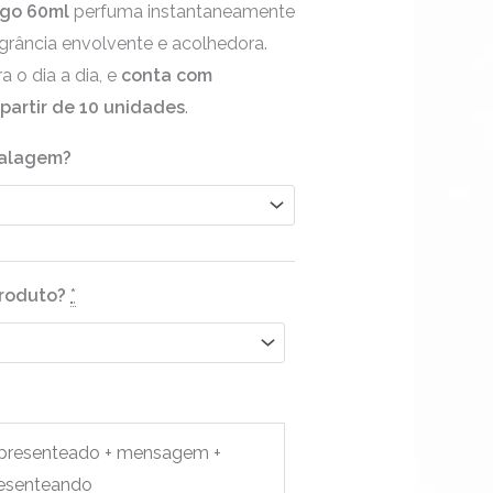
go 60ml
perfuma instantaneamente
através
rância envolvente e acolhedora.
R$56,90
 o dia a dia, e
conta com
 partir de 10 unidades
.
balagem?
produto?
*