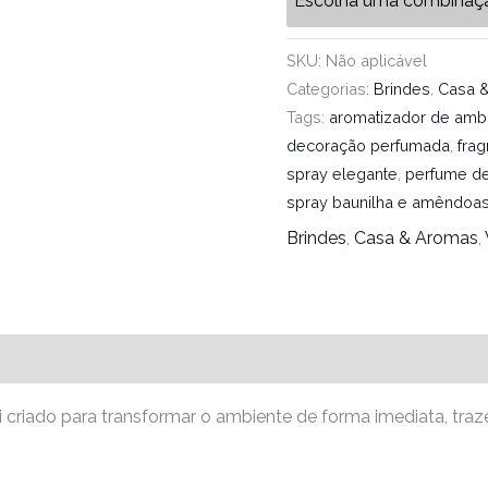
Escolha uma combinaç
SKU:
Não aplicável
Categorias:
Brindes
,
Casa 
Tags:
aromatizador de amb
decoração perfumada
,
fra
spray elegante
,
perfume d
spray baunilha e amêndoa
Brindes
,
Casa & Aromas
,
i criado para transformar o ambiente de forma imediata, tr