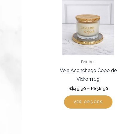
R$49,90
tem
através
R$56,90
várias
variantes.
As
opções
podem
ser
Brindes
escolhida
Vela Aconchego Copo de
na
Vidro 110g
página
R$
49,90
–
R$
56,90
do
VER OPÇÕES
produto