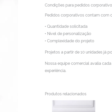
Condições para pedidos corporativ
Pedidos corporativos contam com c
• Quantidade solicitada
• Nível de personalização
• Complexidade do projeto
Projetos a partir de 10 unidades já
Nossa equipe comercial avalia cada 
experiência.
Produtos relacionados
Faixa
Este
de
produto
preço: