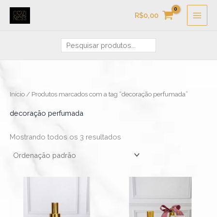
Ir
Pesquisa
R$
0,00
para
o
conteúdo
Início
/ Produtos marcados com a tag “decoração perfumada”
decoração perfumada
Mostrando todos os 3 resultados
Faixa
Faixa
Este
Este
de
de
produto
produ
preço:
preço:
R$99,90
R$39,90
tem
tem
através
através