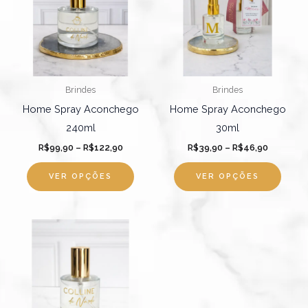
R$122,90
várias
R$46,90
várias
variantes.
varian
As
As
opções
opçõ
podem
pode
Brindes
Brindes
ser
ser
Home Spray Aconchego
Home Spray Aconchego
escolhidas
escol
240ml
30ml
na
na
R$
99,90
–
R$
122,90
R$
39,90
–
R$
46,90
página
págin
do
do
VER OPÇÕES
VER OPÇÕES
produto
produ
Faixa
Este
de
produto
preço:
R$49,90
tem
através
R$56,90
várias
variantes.