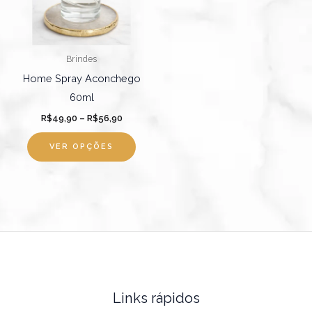
As
opções
podem
Brindes
ser
Home Spray Aconchego
escolhidas
60ml
na
R$
49,90
–
R$
56,90
página
do
VER OPÇÕES
produto
Links rápidos