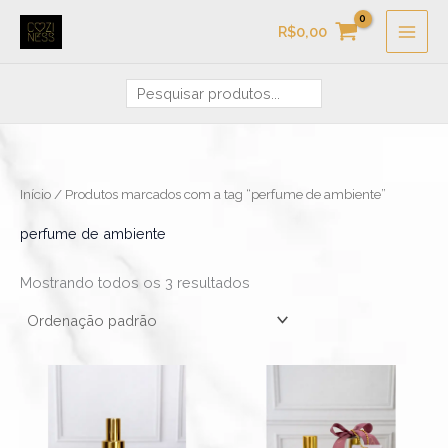
Ir
Pesquisa
R$
0,00
para
o
conteúdo
Início
/ Produtos marcados com a tag “perfume de ambiente”
perfume de ambiente
Mostrando todos os 3 resultados
Faixa
Faixa
Este
Este
de
de
produto
produ
preço:
preço:
R$99,90
R$39,90
tem
tem
através
através