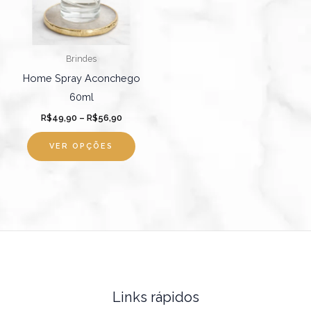
As
opções
podem
Brindes
ser
Home Spray Aconchego
escolhidas
60ml
na
R$
49,90
–
R$
56,90
página
do
VER OPÇÕES
produto
Links rápidos