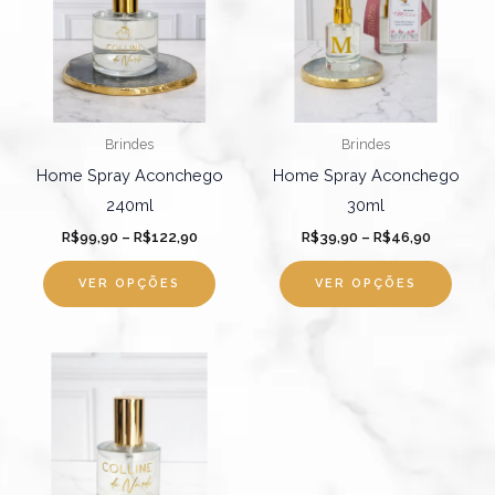
R$122,90
várias
R$46,90
várias
variantes.
varian
As
As
opções
opçõ
podem
pode
Brindes
Brindes
ser
ser
Home Spray Aconchego
Home Spray Aconchego
escolhidas
escol
240ml
30ml
na
na
R$
99,90
–
R$
122,90
R$
39,90
–
R$
46,90
página
págin
do
do
VER OPÇÕES
VER OPÇÕES
produto
produ
Faixa
Este
de
produto
preço:
R$49,90
tem
através
R$56,90
várias
variantes.