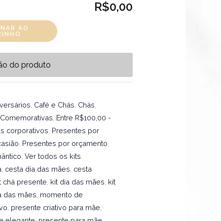
R$0,00
ONAR AO
RINHO
ão do produto
versários
,
Café e Chás
,
Chás
,
 Comemorativas
,
Entre R$100,00 -
s corporativos
,
Presentes por
casião
,
Presentes por orçamento
,
ântico
,
Ver todos os kits
a
,
cesta dia das mães
,
cesta
it chá presente
,
kit dia das mães
,
kit
dia das mães
,
momento de
ivo
,
presente criativo para mãe
,
e elegante
,
presente para mãe
,