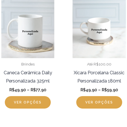
produto
pr
preço:
preç
R$49,90
R$49
tem
t
através
atra
R$77,90
R$59
várias
vá
variantes.
va
As
A
opções
o
podem
p
ser
se
Brindes
Até R$100,00
escolhidas
es
Caneca Cerâmica Daily
Xícara Porcelana Classic
na
na
Personalizada 325ml
Personalizada 180ml
página
pá
R$
49,90
–
R$
77,90
R$
49,90
–
R$
59,90
do
d
VER OPÇÕES
VER OPÇÕES
produto
pr