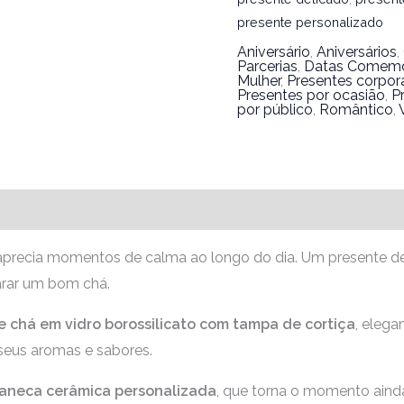
presente personalizado
Aniversário
,
Aniversários
,
Parcerias
,
Datas Comemo
Mulher
,
Presentes corpor
Presentes por ocasião
,
P
por público
,
Romântico
,
precia momentos de calma ao longo do dia. Um presente del
arar um bom chá.
e chá em vidro borossilicato com tampa de cortiça
, elega
 seus aromas e sabores.
aneca cerâmica personalizada
, que torna o momento ainda