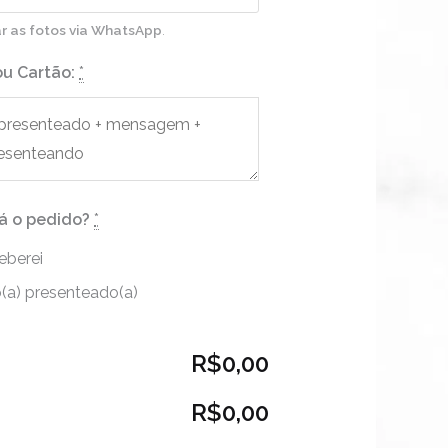
ar as fotos via WhatsApp
.
u Cartão:
*
á o pedido?
*
eberei
(a) presenteado(a)
R$0,00
R$0,00