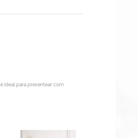
ty é ideal para presentear com
a
te