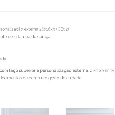
rsonalização externa 26x16x9 (CE02)
licato com tampa de cortiça
ada
 com laço superior e personalização externa
, o kit Sereni
gradecimentos ou como um gesto de cuidado.
Faixa
Faix
Este
Es
de
de