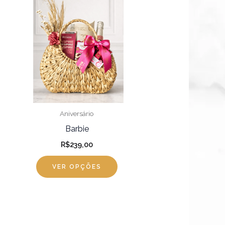
oduto
o:
,90
em
vés
,90
rias
riantes.
s
pções
odem
r
Aniversário
colhidas
Barbie
R$
239,00
gina
VER OPÇÕES
o
oduto