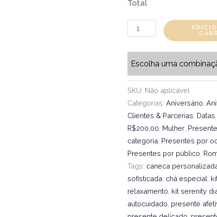
Total
ADICI
CAR
Escolha uma combinaç
SKU:
Não aplicável
Categorias:
Aniversário
,
Ani
Clientes & Parcerias
,
Datas
R$200,00
,
Mulher
,
Presente
categoria
,
Presentes por o
Presentes por público
,
Rom
Tags:
caneca personalizad
sofisticada
,
chá especial
,
k
relaxamento
,
kit serenity 
autocuidado
,
presente afet
presente delicado
,
present