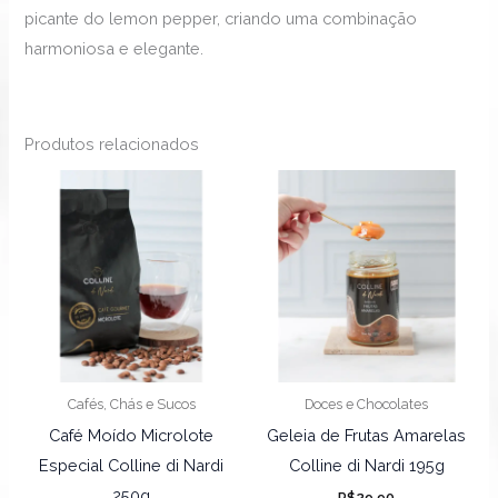
picante do lemon pepper, criando uma combinação
harmoniosa e elegante.
Produtos relacionados
Cafés, Chás e Sucos
Doces e Chocolates
Café Moído Microlote
Geleia de Frutas Amarelas
Especial Colline di Nardi
Colline di Nardi 195g
250g
R$
29,90