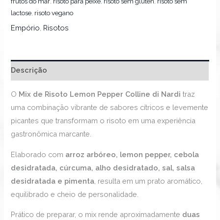
frutos do mar
,
risoto para peixe
,
risoto sem gluten
,
risoto sem
lactose
,
risoto vegano
Empório
,
Risotos
Descrição
O
Mix de Risoto Lemon Pepper Colline di Nardi
traz
uma combinação vibrante de sabores cítricos e levemente
picantes que transformam o risoto em uma experiência
gastronômica marcante.
Elaborado com
arroz arbóreo, lemon pepper, cebola
desidratada, cúrcuma, alho desidratado, sal, salsa
desidratada e pimenta
, resulta em um prato aromático,
equilibrado e cheio de personalidade.
Prático de preparar, o mix rende aproximadamente
duas