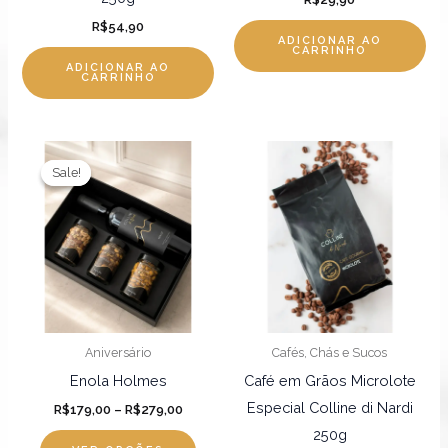
R$
54,90
ADICIONAR AO
CARRINHO
ADICIONAR AO
CARRINHO
Faixa
Este
de
Sale!
Sale!
produto
preço:
R$179,00
tem
através
R$279,00
várias
variantes.
As
opções
podem
Aniversário
Cafés, Chás e Sucos
ser
Enola Holmes
Café em Grãos Microlote
escolhidas
Especial Colline di Nardi
R$
179,00
–
R$
279,00
na
250g