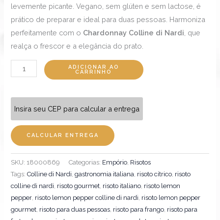
levemente picante. Vegano, sem glúten e sem lactose, é
prático de preparar e ideal para duas pessoas. Harmoniza
perfeitamente com o
Chardonnay Colline di Nardi
, que
realça o frescor e a elegância do prato.
ADICIONAR AO
CARRINHO
Insira seu CEP para calcular a entrega
CALCULAR ENTREGA
SKU:
18000869
Categorias:
Empório
,
Risotos
Tags:
Colline di Nardi
,
gastronomia italiana
,
risoto cítrico
,
risoto
colline di nardi
,
risoto gourmet
,
risoto italiano
,
risoto lemon
pepper
,
risoto lemon pepper colline di nardi
,
risoto lemon pepper
gourmet
,
risoto para duas pessoas
,
risoto para frango
,
risoto para