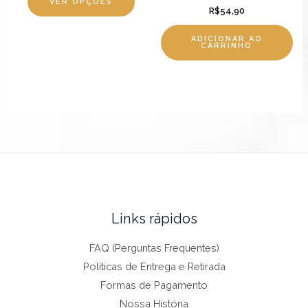
página
VER OPÇÕES
R$
54,90
do
produto
ADICIONAR AO
CARRINHO
Links rápidos
FAQ (Perguntas Frequentes)
Políticas de Entrega e Retirada
Formas de Pagamento
Nossa História