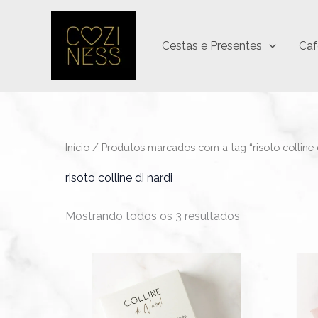
Ir
para
Cestas e Presentes
Caf
o
conteúdo
Início
/ Produtos marcados com a tag “risoto colline d
risoto colline di nardi
Mostrando todos os 3 resultados