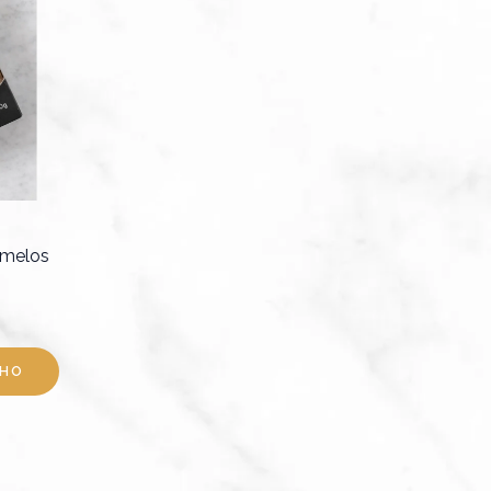
umelos
NHO