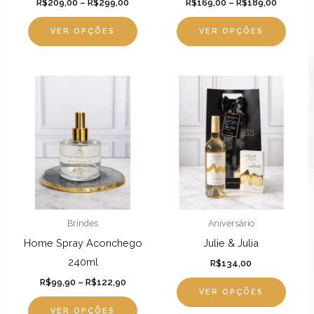
R$
209,00
–
R$
299,00
R$
169,00
–
R$
189,00
na
na
página
págin
VER OPÇÕES
VER OPÇÕES
do
do
produto
produ
Faixa
Este
Este
de
produto
produ
preço:
R$99,90
tem
tem
através
R$122,90
várias
várias
variantes.
varian
As
As
opções
opçõ
podem
pode
Brindes
Aniversário
ser
ser
Home Spray Aconchego
Julie & Julia
escolhidas
escol
240ml
R$
134,00
na
na
R$
99,90
–
R$
122,90
página
págin
VER OPÇÕES
do
do
VER OPÇÕES