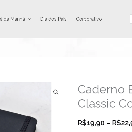
P
é da Manhã
Dia dos Pais
Corporativo
Caderno 
Caderno
Executivo
Classic 
Classic
Compacto
quantidade
R$
19,90
–
R$
22,