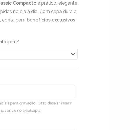
lassic Compacto
é prático, elegante
através
ápidas no dia a dia. Com capa dura e
R$22,90
a, conta com
benefícios exclusivos
.
balagem?
iciais para gravação. Caso desejar inserir
nos envie no whatsapp.