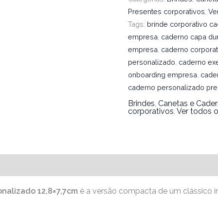
Presentes corporativos
,
Ve
Tags:
brinde corporativo c
empresa
,
caderno capa du
empresa
,
caderno corporat
personalizado
,
caderno exe
onboarding empresa
,
cade
caderno personalizado pr
Brindes
,
Canetas e Cade
corporativos
,
Ver todos o
onalizado 12,8×7,7cm
é a versão compacta de um clássico in