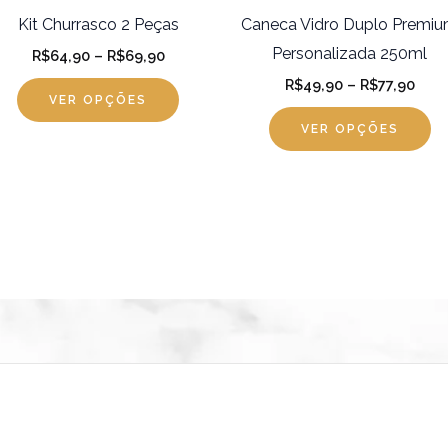
s
escolhidas
es
Kit Churrasco 2 Peças
Caneca Vidro Duplo Premi
na
na
Personalizada 250ml
R$
64,90
–
R$
69,90
página
pá
R$
49,90
–
R$
77,90
VER OPÇÕES
do
d
VER OPÇÕES
produto
pr