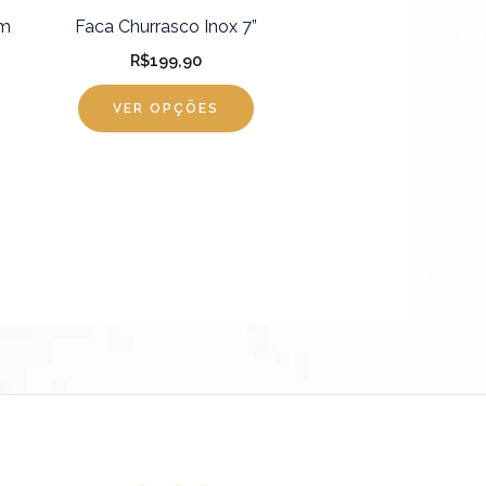
colhidas
um
Faca Churrasco Inox 7”
R$
199,90
gina
VER OPÇÕES
o
oduto