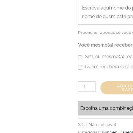
Preencher apenas se você op
Você mesmo(a) receber
Sim, eu mesmo(a) rec
Quem receberá será o
ADICI
CAR
Escolha uma combinaç
SKU:
Não aplicável
Categorias:
Brindes
,
Canet