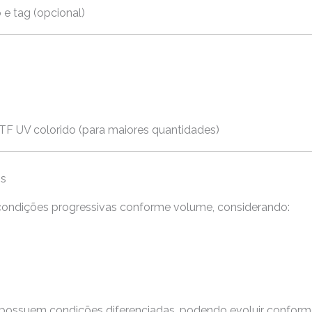
e tag (opcional)
DTF UV colorido (para maiores quantidades)
os
ondições progressivas conforme volume, considerando:
 possuem condições diferenciadas, podendo evoluir conform