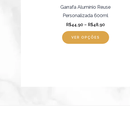
escolhida
Garrafa Alumínio Reuse
na
Personalizada 600ml
página
R$
44,90
–
R$
48,90
do
VER OPÇÕES
produto