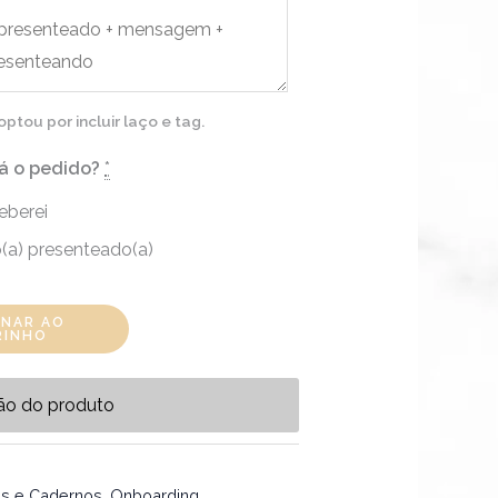
tou por incluir laço e tag.
á o pedido?
*
eberei
(a) presenteado(a)
ONAR AO
RINHO
ão do produto
as e Cadernos
,
Onboarding
,