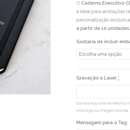
O
Caderno Executivo C
e ideal para anotações r
personalização exclusiv
a partir de 10 unidades
Gostaria de incluir em
Gravação a Laser
*
Escreva aqui o(s) nome(s) ou in
uma logo ou imagem pronta, 
Mensagem para o Tag: