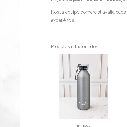
Nossa equipe comercial avalia cada 
experiência.
Produtos relacionados
Faixa
Este
de
produto
preço:
R$44,90
tem
através
R$48,90
várias
variantes.
As
opções
podem
ser
Brindes