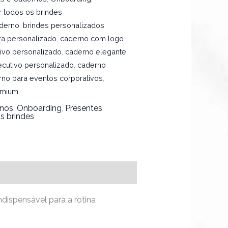
r todos os brindes
aderno
,
brindes personalizados
ra personalizado
,
caderno com logo
ivo personalizado
,
caderno elegante
cutivo personalizado
,
caderno
rno para eventos corporativos
,
emium
rnos
,
Onboarding
,
Presentes
s brindes
dispensável para a rotina