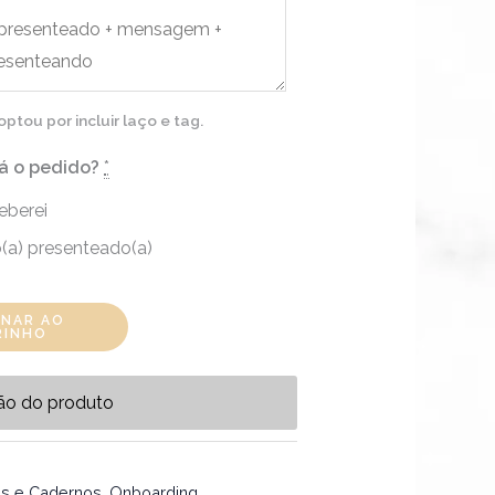
tou por incluir laço e tag.
á o pedido?
*
eberei
(a) presenteado(a)
ONAR AO
RINHO
ão do produto
as e Cadernos
,
Onboarding
,