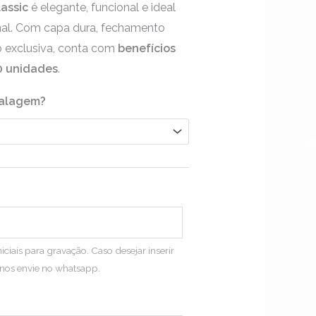
assic
é elegante, funcional e ideal
através
ional. Com capa dura, fechamento
R$44,90
o exclusiva, conta com
benefícios
10 unidades
.
balagem?
iciais para gravação. Caso desejar inserir
nos envie no whatsapp.