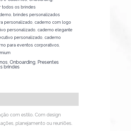
r todos os brindes
aderno
,
brindes personalizados
ra personalizado
,
caderno com logo
ivo personalizado
,
caderno elegante
cutivo personalizado
,
caderno
rno para eventos corporativos
,
emium
rnos
,
Onboarding
,
Presentes
s brindes
ação com estilo. Com design
tações, planejamento ou reuniões.