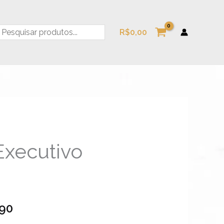
esquisa
R$
0,00
Executivo
Faixa
de
preço:
,90
R$39,90