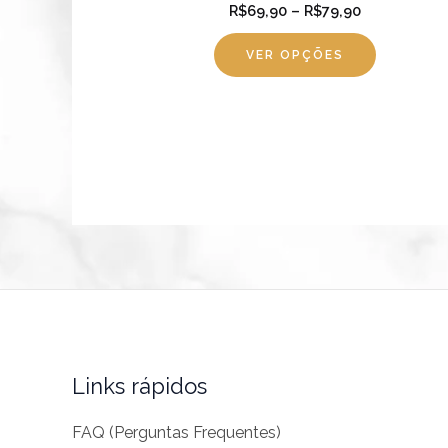
página
R$
69,90
–
R$
79,90
do
VER OPÇÕES
produto
Links rápidos
FAQ (Perguntas Frequentes)