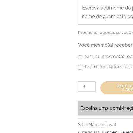
Preencher apenas se você op
Você mesmo(a) receber
Sim, eu mesmo(a) rec
Quem receberá será o
ADICI
CAR
Escolha uma combinaç
SKU:
Não aplicável
Categorias:
Brindes
,
Canet