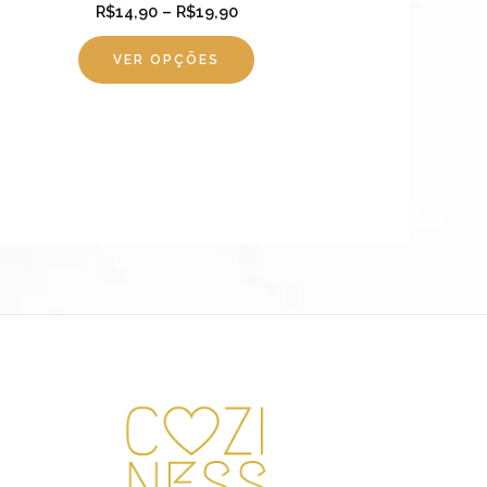
gina
página
R$
14,90
–
R$
19,90
o
do
VER OPÇÕES
oduto
produto