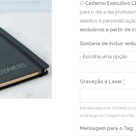
O
Caderno Executivo Cl
para o dia a dia profiss
elástico e personalizaçã
exclusivos a partir de 
Gostaria de incluir em
Gravação a Laser
*
Escreva aqui o(s) nome(s) ou in
uma logo ou imagem pronta, 
Mensagem para o Tag: