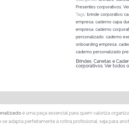
Presentes corporativos
,
Ve
Tags:
brinde corporativo c
empresa
,
caderno capa du
empresa
,
caderno corporat
personalizado
,
caderno exe
onboarding empresa
,
cade
caderno personalizado pr
Brindes
,
Canetas e Cade
corporativos
,
Ver todos o
onalizado
é uma peça essencial para quem valoriza organiz
se adapta perfeitamente à rotina profissional, seja para ano