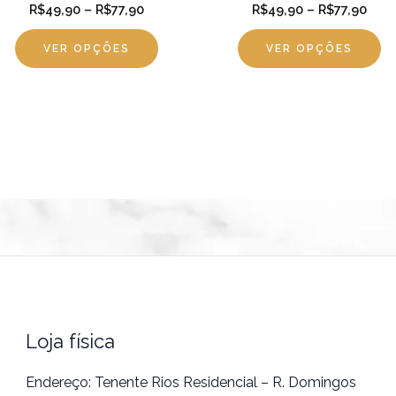
página
pá
R$
49,90
–
R$
77,90
R$
49,90
–
R$
77,90
do
d
VER OPÇÕES
VER OPÇÕES
produto
pr
Loja física
Endereço: Tenente Rios Residencial – R. Domingos