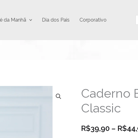
P
é da Manhã
Dia dos Pais
Corporativo
Caderno 
Caderno
Executivo
Classic
Classic
quantidade
R$
39,90
–
R$
44