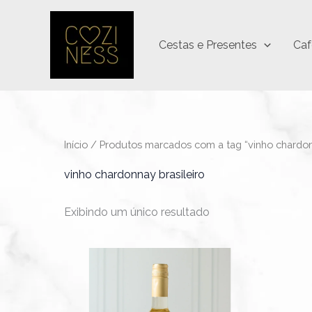
Ir
para
Cestas e Presentes
Caf
o
conteúdo
Início
/ Produtos marcados com a tag “vinho chardonn
vinho chardonnay brasileiro
Exibindo um único resultado