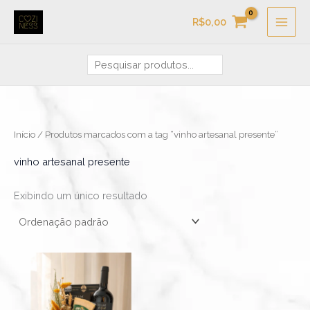
Ir
Pesquisa
R$
0,00
para
o
conteúdo
Início
/ Produtos marcados com a tag “vinho artesanal presente”
vinho artesanal presente
Exibindo um único resultado
Este
produto
tem