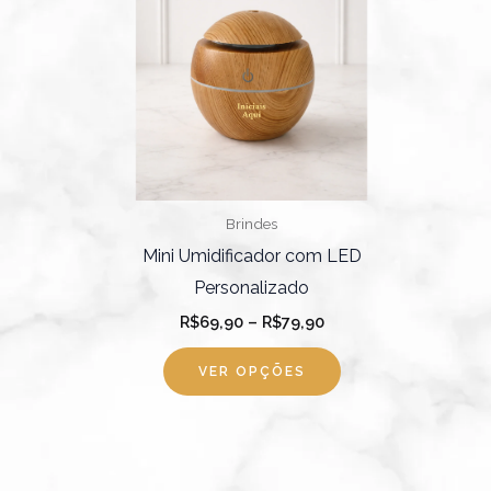
R$79,90
várias
variantes.
As
opções
podem
ser
escolhidas
Brindes
na
Mini Umidificador com LED
página
Personalizado
do
R$
69,90
–
R$
79,90
produto
VER OPÇÕES