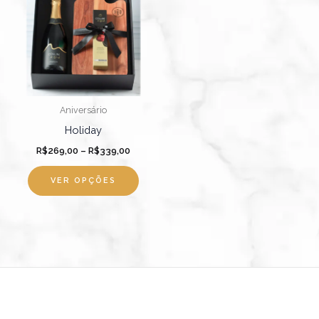
tem
através
R$339,00
várias
variantes.
As
opções
podem
Aniversário
ser
Holiday
escolhidas
R$
269,00
–
R$
339,00
na
página
VER OPÇÕES
do
produto