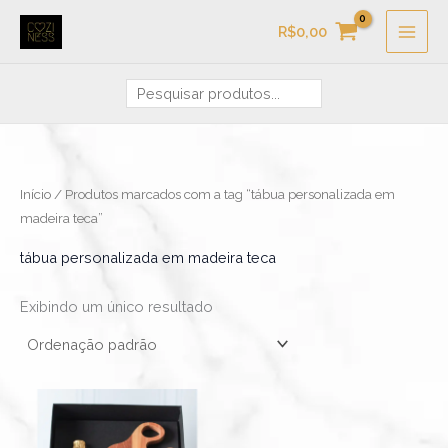
Ir
Pesquisa
R$
0,00
para
o
conteúdo
Início
/ Produtos marcados com a tag “tábua personalizada em
madeira teca”
tábua personalizada em madeira teca
Exibindo um único resultado
Faixa
Este
de
produto
preço:
R$269,00