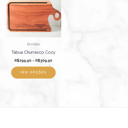
tem
através
R$309,90
várias
variantes.
As
opções
podem
Brindes
ser
Tábua Churrasco Cozy
escolhidas
R$
299,90
–
R$
309,90
na
página
VER OPÇÕES
do
produto