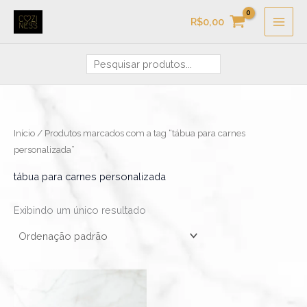
Ir
Pesquisa
R$
0,00
para
o
conteúdo
Início
/ Produtos marcados com a tag “tábua para carnes
personalizada”
tábua para carnes personalizada
Exibindo um único resultado
Faixa
Este
de
produto
preço:
R$299,90