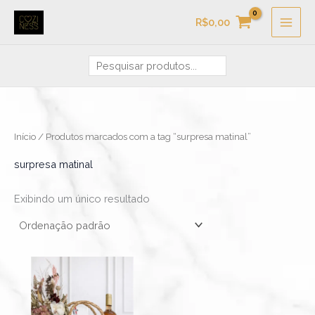
Ir
Pesquisa
R$
0,00
para
o
conteúdo
Início
/ Produtos marcados com a tag “surpresa matinal”
surpresa matinal
Exibindo um único resultado
Faixa
Este
de
produto
preço:
R$339,00
tem
através