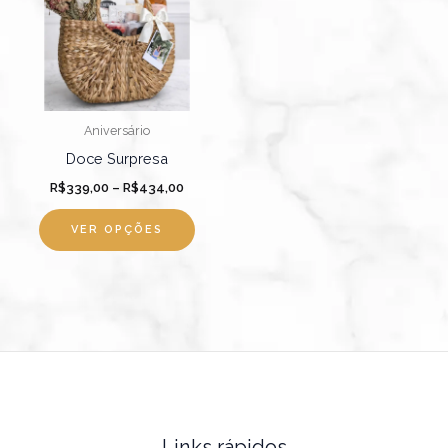
R$434,00
várias
variantes.
As
opções
podem
Aniversário
ser
Doce Surpresa
escolhidas
R$
339,00
–
R$
434,00
na
página
VER OPÇÕES
do
produto
Links rápidos