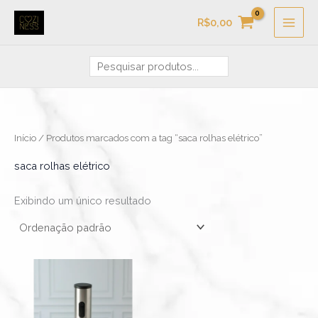
Ir
Pesquisa
R$
0,00
para
o
conteúdo
Início
/ Produtos marcados com a tag “saca rolhas elétrico”
saca rolhas elétrico
Exibindo um único resultado