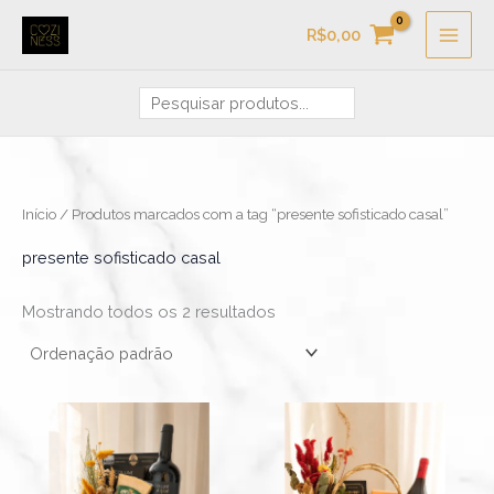
Ir
Pesquisa
R$
0,00
para
o
conteúdo
Início
/ Produtos marcados com a tag “presente sofisticado casal”
presente sofisticado casal
Mostrando todos os 2 resultados
Este
produto
tem