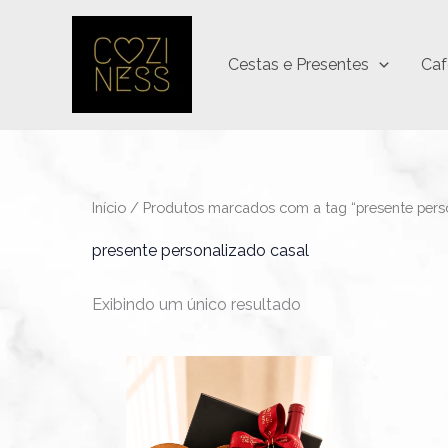
Ir
para
Cestas e Presentes
Caf
o
conteúdo
Início
/ Produtos marcados com a tag “presente perso
presente personalizado casal
Exibindo um único resultado