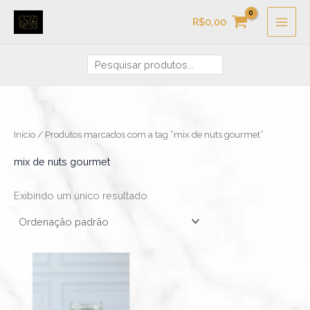
Ir
Pesquisa
R$
0,00
para
o
conteúdo
Início
/ Produtos marcados com a tag “mix de nuts gourmet”
mix de nuts gourmet
Exibindo um único resultado