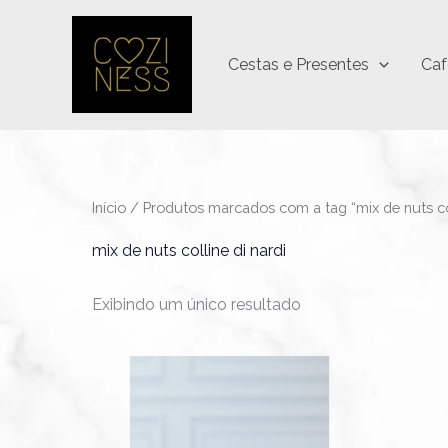
Ir
para
Cestas e Presentes
Caf
o
conteúdo
Início
/ Produtos marcados com a tag “mix de nuts col
mix de nuts colline di nardi
Exibindo um único resultado