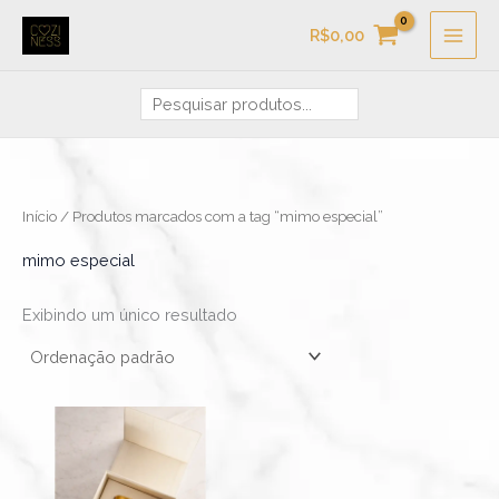
Ir
Pesquisa
R$
0,00
para
o
conteúdo
Início
/ Produtos marcados com a tag “mimo especial”
mimo especial
Exibindo um único resultado
Este
produto
tem