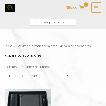
Ir
Pesquisa
R$
0,00
para
o
conteúdo
Início
/ Produtos marcados com a tag “kit para colaboradores”
kit para colaboradores
Exibindo um único resultado