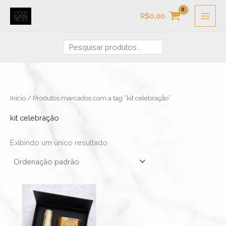
Ir
Pesquisa
R$
0,00
para
o
conteúdo
Início
/ Produtos marcados com a tag “kit celebração”
kit celebração
Exibindo um único resultado