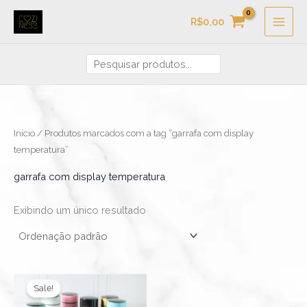
Ir
Pesquisa
R$
0,00
para
o
conteúdo
Início
/ Produtos marcados com a tag “garrafa com display
temperatura”
garrafa com display temperatura
Exibindo um único resultado
O
O
Este
preço
preço
Sale!
produto
original
atual
era:
é: