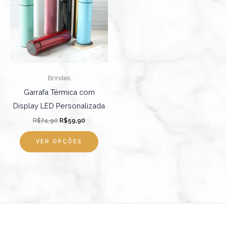
tem
R$74,90.
R$59,90.
várias
variantes.
As
opções
podem
Brindes
ser
Garrafa Térmica com
escolhidas
Display LED Personalizada
na
R$
74,90
R$
59,90
página
do
VER OPÇÕES
produto