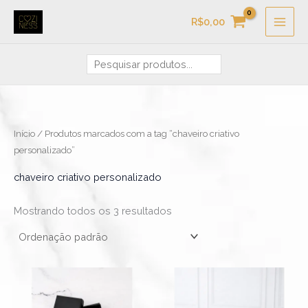
Ir
Pesquisa
R$
0,00
para
o
conteúdo
Início
/ Produtos marcados com a tag “chaveiro criativo
personalizado”
chaveiro criativo personalizado
Mostrando todos os 3 resultados
Faixa
Faixa
Este
Este
de
de
produto
produ
preço:
preço:
R$19,90
R$19,90