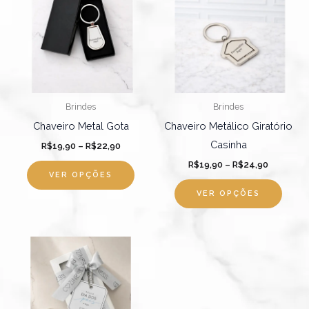
tem
tem
através
através
R$22,90
várias
R$24,90
várias
variantes.
varian
As
As
opções
opçõ
podem
pode
Brindes
Brindes
ser
ser
Chaveiro Metal Gota
Chaveiro Metálico Giratório
escolhidas
escol
Casinha
R$
19,90
–
R$
22,90
na
na
R$
19,90
–
R$
24,90
página
págin
VER OPÇÕES
do
do
VER OPÇÕES
produto
produ
Faixa
Este
de
produto
preço:
R$19,90
tem
através
R$24,90
várias