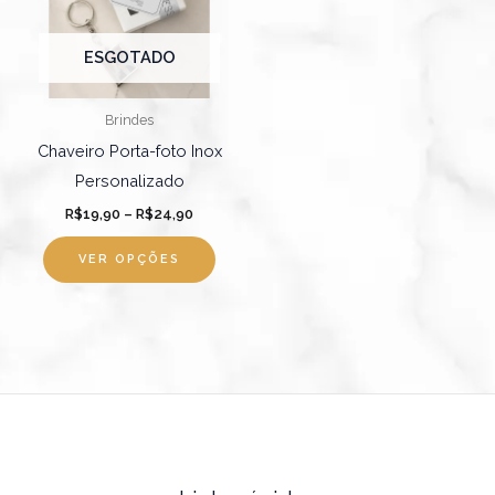
variantes.
As
ESGOTADO
opções
podem
Brindes
ser
Chaveiro Porta-foto Inox
escolhidas
Personalizado
na
R$
19,90
–
R$
24,90
página
do
VER OPÇÕES
produto