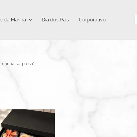
P
é da Manhã
Dia dos Pais
Corporativo
 manhã surpresa”
Este
produto
tem