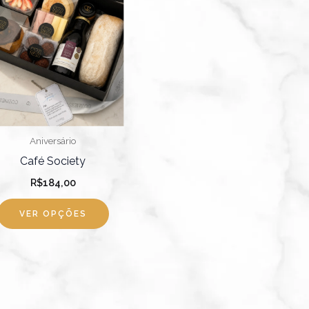
várias
variantes.
As
opções
podem
ser
escolhidas
Aniversário
na
Café Society
página
R$
184,00
do
produto
VER OPÇÕES