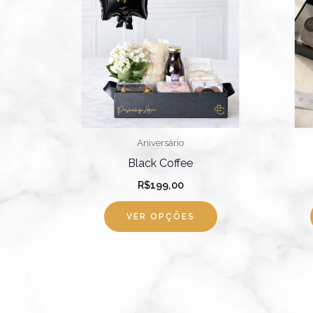
várias
variantes.
As
opções
podem
ser
escolhidas
Aniversário
na
Black Coffee
página
R$
199,00
do
produto
VER OPÇÕES