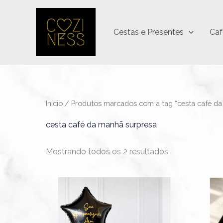
Ir
para
Cestas e Presentes
Caf
o
conteúdo
Início
/ Produtos marcados com a tag “cesta café da
cesta café da manhã surpresa
Mostrando todos os 2 resultados
Este
produto
tem