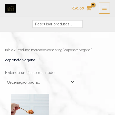
Ir
Pesquisa
R$
0,00
para
o
conteúdo
Início
/ Produtos marcados com a tag “caponata vegana”
caponata vegana
Exibindo um único resultado