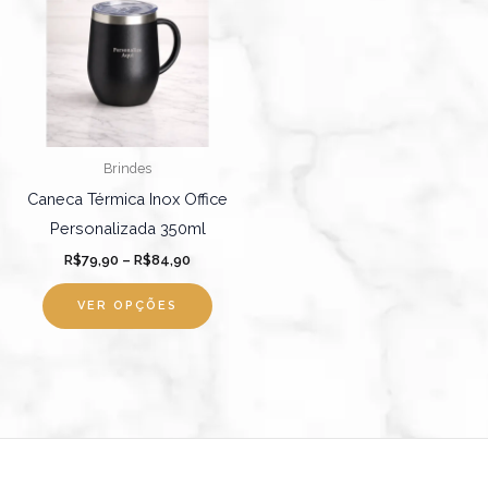
tem
através
R$84,90
várias
variantes.
As
opções
podem
Brindes
ser
Caneca Térmica Inox Office
escolhidas
Personalizada 350ml
na
R$
79,90
–
R$
84,90
página
do
VER OPÇÕES
produto