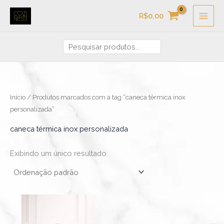
Ir
Pesquisa
R$
0,00
para
o
conteúdo
Início
/ Produtos marcados com a tag “caneca térmica inox
personalizada”
caneca térmica inox personalizada
Exibindo um único resultado
Faixa
Este
de
produto
preço:
R$79,90