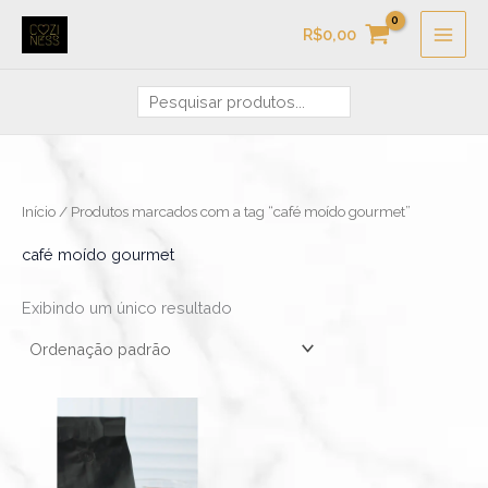
Ir
Pesquisa
R$
0,00
para
o
conteúdo
Início
/ Produtos marcados com a tag “café moído gourmet”
café moído gourmet
Exibindo um único resultado