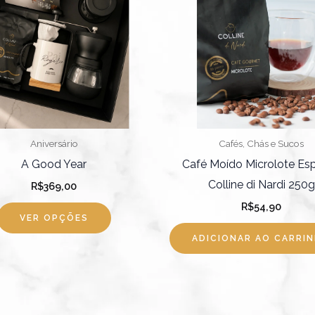
várias
variantes.
As
opções
podem
ser
escolhidas
Aniversário
Cafés, Chás e Sucos
na
A Good Year
Café Moído Microlote Esp
página
Colline di Nardi 250g
R$
369,00
do
R$
54,90
produto
VER OPÇÕES
ADICIONAR AO CARRI