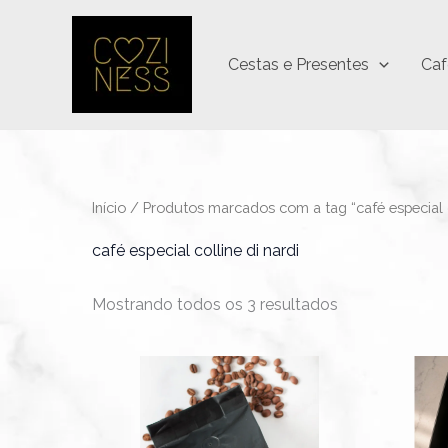
Ir
para
Cestas e Presentes
Caf
o
conteúdo
Início
/ Produtos marcados com a tag “café especial co
café especial colline di nardi
Mostrando todos os 3 resultados