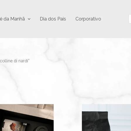
P
é da Manhã
Dia dos Pais
Corporativo
lline di nardi”
Este
produto
tem