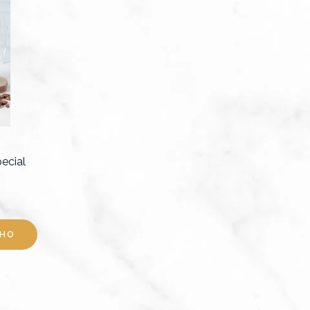
ecial
NHO