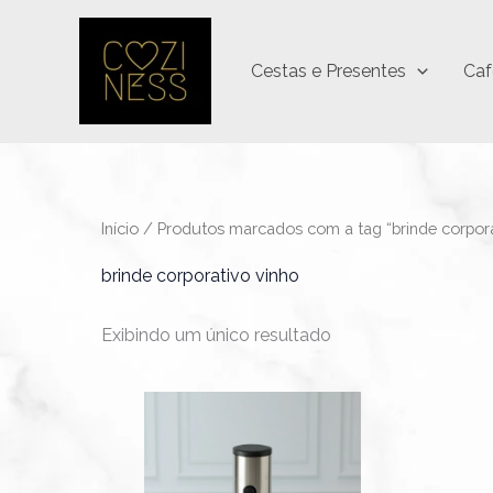
Ir
para
Cestas e Presentes
Caf
o
conteúdo
Início
/ Produtos marcados com a tag “brinde corpora
brinde corporativo vinho
Exibindo um único resultado