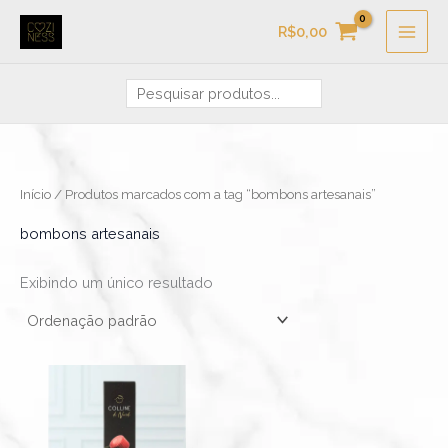
Ir
Pesquisa
R$
0,00
para
o
conteúdo
Início
/ Produtos marcados com a tag “bombons artesanais”
bombons artesanais
Exibindo um único resultado