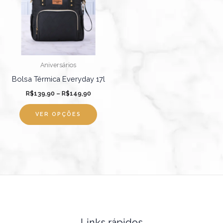
R$149,90
várias
variantes.
As
opções
podem
Aniversários
ser
Bolsa Térmica Everyday 17l
escolhidas
R$
139,90
–
R$
149,90
na
página
VER OPÇÕES
do
produto
Links rápidos