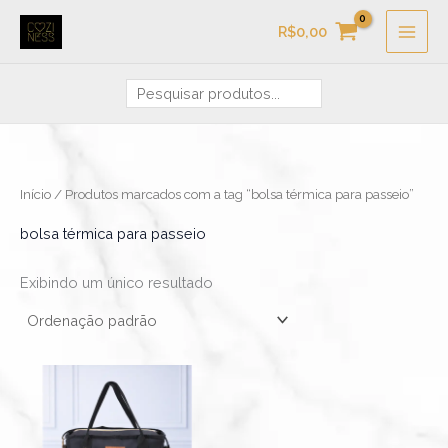
Ir
Pesquisa
R$
0,00
para
o
conteúdo
Início
/ Produtos marcados com a tag “bolsa térmica para passeio”
bolsa térmica para passeio
Exibindo um único resultado
Faixa
Este
de
produto
preço:
R$139,90
tem
através