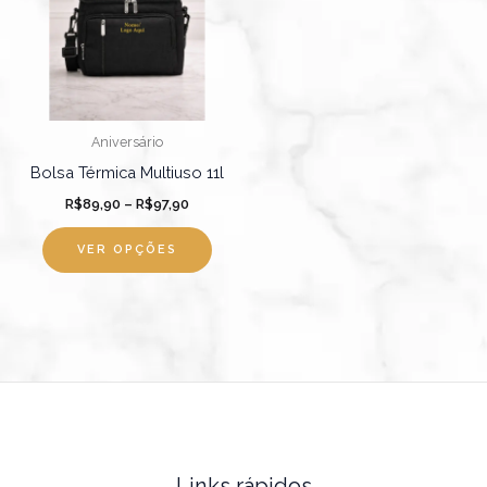
R$97,90
várias
variantes.
As
opções
podem
Aniversário
ser
Bolsa Térmica Multiuso 11l
escolhidas
R$
89,90
–
R$
97,90
na
página
VER OPÇÕES
do
produto
Links rápidos