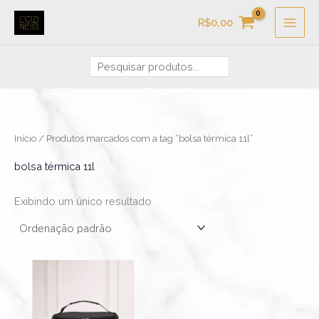
Ir
Pesquisa
R$
0,00
para
o
conteúdo
Início
/ Produtos marcados com a tag “bolsa térmica 11l”
bolsa térmica 11l
Exibindo um único resultado
Faixa
Este
de
produto
preço:
R$89,90
tem
através